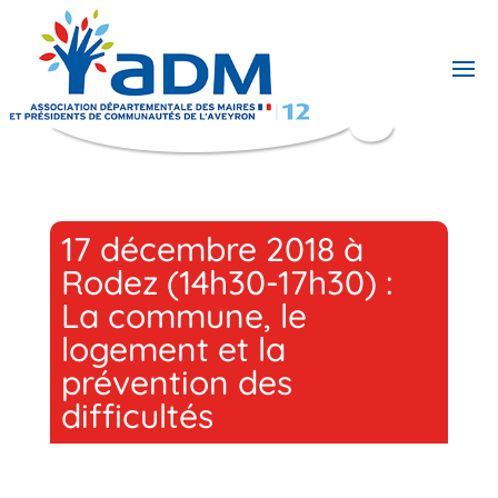
17 décembre 2018 à
Rodez (14h30-17h30) :
La commune, le
logement et la
prévention des
difficultés