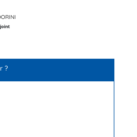
DORINI
joint
r ?