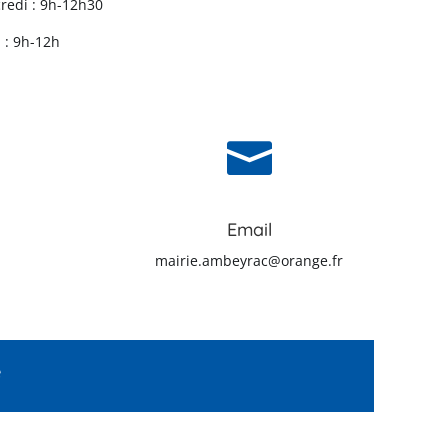
redi : 9h-12h30
 : 9h-12h

Email
mairie.ambeyrac@orange.fr
e