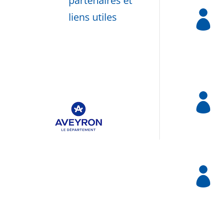
partenaires et

liens utiles

