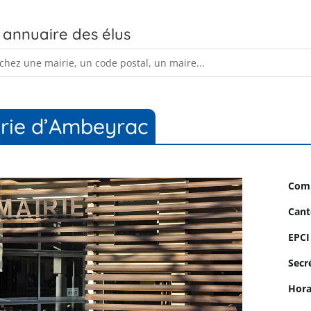
 annuaire des élus
rie d’Ambeyrac
Com
Cant
EPCI
Secr
Hora